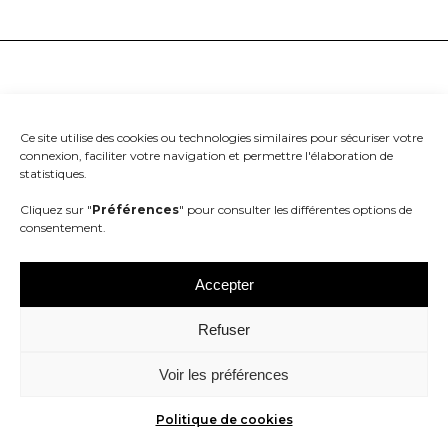
Ce site utilise des cookies ou technologies similaires pour sécuriser votre
connexion, faciliter votre navigation et permettre l'élaboration de
statistiques.
Cliquez sur "
Préférences
" pour consulter les différentes options de
consentement.
RETROUVEZ-NOUS SUR :
Accepter
Refuser
Voir les préférences
Politique de cookies
Mentions légales
Copyright 2022 – Tous droits réservés –